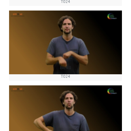
T024
bicikli
T024