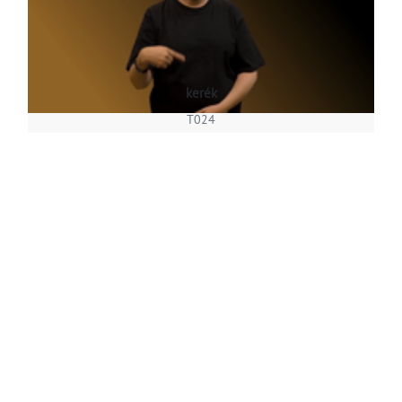
kerék
T024
7 hónap
T018