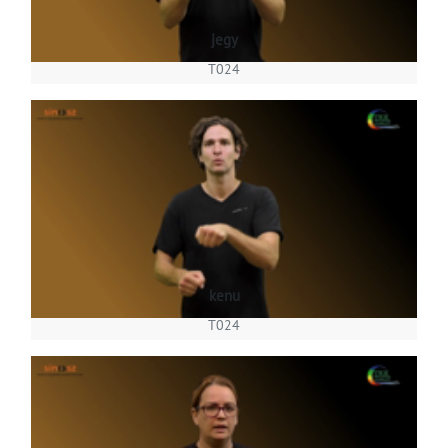
jegy
T024
kenu
T024