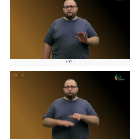
fék
T024
felszáll