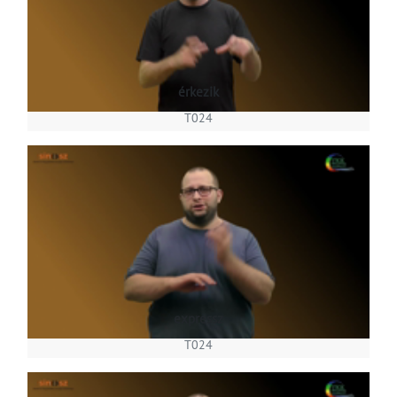
érkezik
T024
expressz
T024