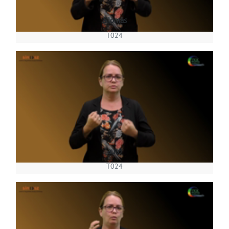
állomás
T024
autó
T024