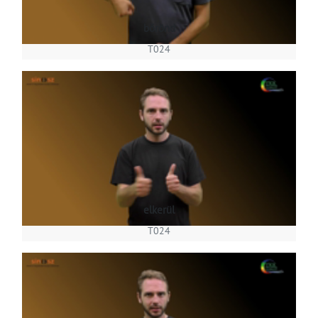
bőrönd
T024
elkerül
T024