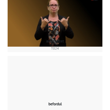
autót vezet
T024
befordul