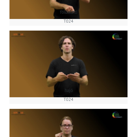
földalatti
T024
hajó
T024