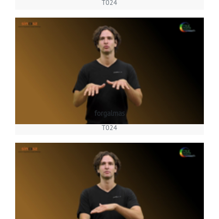
T024
forgalmas
T024