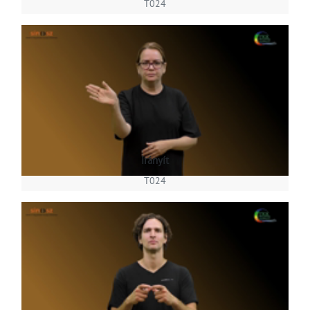
T024
irányít
T024