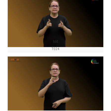
híd
T024
IC