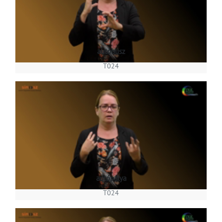
autóbusz
T024
autópálya
T024