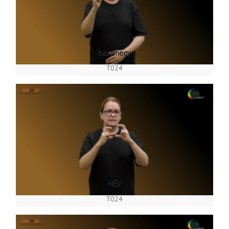
hazamegy
T024
HÉV
T024