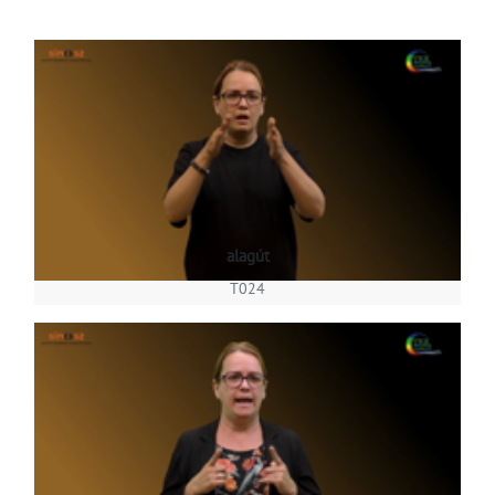
alagút
T024