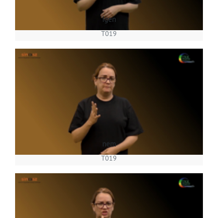
igen
T019
nem
T019