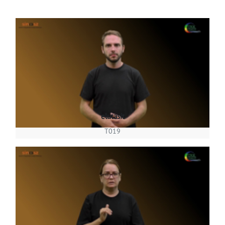
elutasít
T019